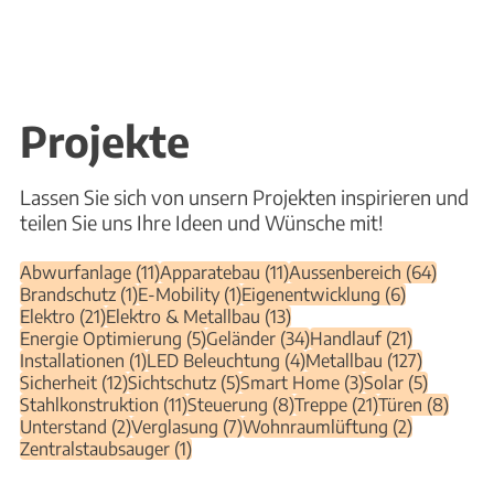
Projekte
Lassen Sie sich von unsern Projekten inspirieren und
teilen Sie uns Ihre Ideen und Wünsche mit!
11 Beiträge
11 Beiträge
64 Beit
Abwurfanlage
(11)
Apparatebau
(11)
Aussenbereich
(64)
1 Beitrag
1 Beitrag
6 Beiträge
Brandschutz
(1)
E-Mobility
(1)
Eigenentwicklung
(6)
21 Beiträge
13 Beiträge
Elektro
(21)
Elektro & Metallbau
(13)
5 Beiträge
34 Beiträge
21 Beiträg
Energie Optimierung
(5)
Geländer
(34)
Handlauf
(21)
1 Beitrag
4 Beiträge
127 Beitr
Installationen
(1)
LED Beleuchtung
(4)
Metallbau
(127)
12 Beiträge
5 Beiträge
3 Beiträge
5 Beiträ
Sicherheit
(12)
Sichtschutz
(5)
Smart Home
(3)
Solar
(5)
11 Beiträge
8 Beiträge
21 Beiträge
8 Bei
Stahlkonstruktion
(11)
Steuerung
(8)
Treppe
(21)
Türen
(8)
2 Beiträge
7 Beiträge
2 Beiträge
Unterstand
(2)
Verglasung
(7)
Wohnraumlüftung
(2)
1 Beitrag
Zentralstaubsauger
(1)