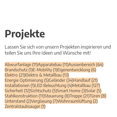
Projekte
Lassen Sie sich von unsern Projekten inspirieren und
teilen Sie uns Ihre Ideen und Wünsche mit!
11 Beiträge
11 Beiträge
64 Beit
Abwurfanlage
(11)
Apparatebau
(11)
Aussenbereich
(64)
1 Beitrag
1 Beitrag
6 Beiträge
Brandschutz
(1)
E-Mobility
(1)
Eigenentwicklung
(6)
21 Beiträge
13 Beiträge
Elektro
(21)
Elektro & Metallbau
(13)
5 Beiträge
34 Beiträge
21 Beiträg
Energie Optimierung
(5)
Geländer
(34)
Handlauf
(21)
1 Beitrag
4 Beiträge
127 Beitr
Installationen
(1)
LED Beleuchtung
(4)
Metallbau
(127)
12 Beiträge
5 Beiträge
3 Beiträge
5 Beiträ
Sicherheit
(12)
Sichtschutz
(5)
Smart Home
(3)
Solar
(5)
11 Beiträge
8 Beiträge
21 Beiträge
8 Bei
Stahlkonstruktion
(11)
Steuerung
(8)
Treppe
(21)
Türen
(8)
2 Beiträge
7 Beiträge
2 Beiträge
Unterstand
(2)
Verglasung
(7)
Wohnraumlüftung
(2)
1 Beitrag
Zentralstaubsauger
(1)