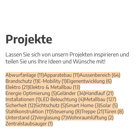
Projekte
Lassen Sie sich von unsern Projekten inspirieren und
teilen Sie uns Ihre Ideen und Wünsche mit!
11 Beiträge
11 Beiträge
64 Beit
Abwurfanlage
(11)
Apparatebau
(11)
Aussenbereich
(64)
1 Beitrag
1 Beitrag
6 Beiträge
Brandschutz
(1)
E-Mobility
(1)
Eigenentwicklung
(6)
21 Beiträge
13 Beiträge
Elektro
(21)
Elektro & Metallbau
(13)
5 Beiträge
34 Beiträge
21 Beiträg
Energie Optimierung
(5)
Geländer
(34)
Handlauf
(21)
1 Beitrag
4 Beiträge
127 Beitr
Installationen
(1)
LED Beleuchtung
(4)
Metallbau
(127)
12 Beiträge
5 Beiträge
3 Beiträge
5 Beiträ
Sicherheit
(12)
Sichtschutz
(5)
Smart Home
(3)
Solar
(5)
11 Beiträge
8 Beiträge
21 Beiträge
8 Bei
Stahlkonstruktion
(11)
Steuerung
(8)
Treppe
(21)
Türen
(8)
2 Beiträge
7 Beiträge
2 Beiträge
Unterstand
(2)
Verglasung
(7)
Wohnraumlüftung
(2)
1 Beitrag
Zentralstaubsauger
(1)