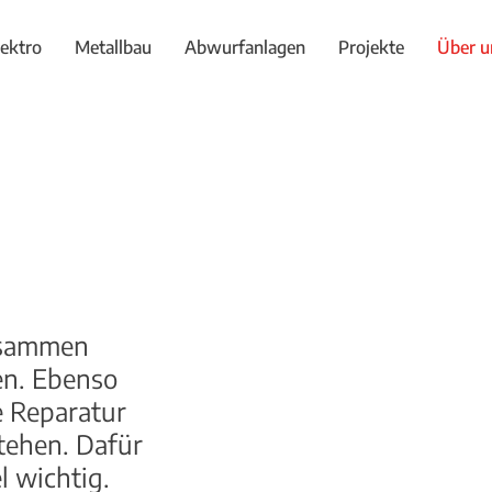
lektro
Metallbau
Abwurfanlagen
Projekte
Über u
zusammen
en. Ebenso
e Reparatur
tehen. Dafür
l wichtig.