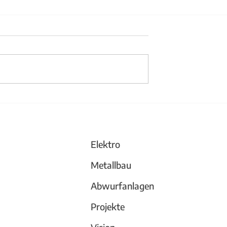
änder aus Stahl
Büchergestell und
Trennwand
Elektro
Metallbau
Abwurfanlagen
Projekte