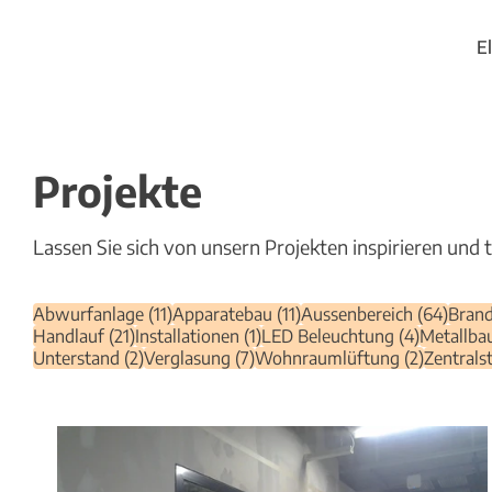
E
Projekte
Lassen Sie sich von unsern Projekten inspirieren und 
11 Beiträge
11 Beiträge
64 Be
Abwurfanlage
(11)
Apparatebau
(11)
Aussenbereich
(64)
Brand
21 Beiträge
1 Beitrag
4 Beiträg
Handlauf
(21)
Installationen
(1)
LED Beleuchtung
(4)
Metallba
2 Beiträge
7 Beiträge
2 Beiträ
Unterstand
(2)
Verglasung
(7)
Wohnraumlüftung
(2)
Zentrals