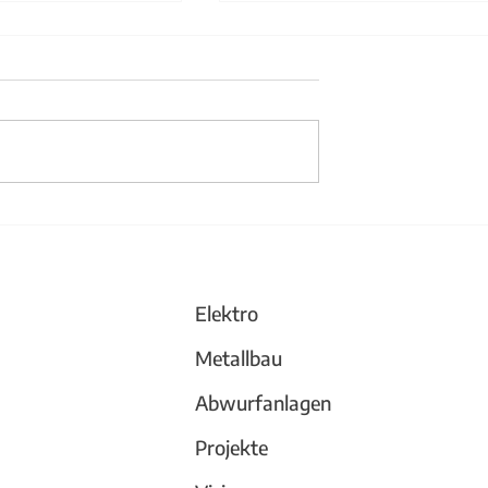
änder aus Stahl
Büchergestell und
Trennwand
Elektro
Metallbau
Abwurfanlagen
Projekte