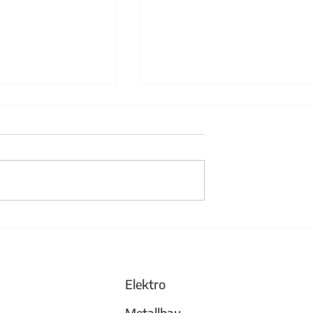
änder aus Stahl
Büchergestell und
Trennwand
Elektro
Metallbau