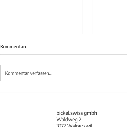
Kommentare
Kommentar verfassen...
Treppengel
Abwurfklappe bickel.swiss
bickel.swiss gmbh
Waldweg 2
3272 Walperswil