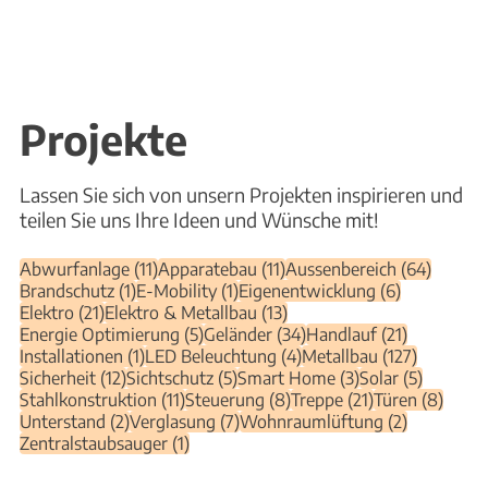
Projekte
Lassen Sie sich von unsern Projekten inspirieren und
teilen Sie uns Ihre Ideen und Wünsche mit!
11 Beiträge
11 Beiträge
64 Beit
Abwurfanlage
(11)
Apparatebau
(11)
Aussenbereich
(64)
1 Beitrag
1 Beitrag
6 Beiträge
Brandschutz
(1)
E-Mobility
(1)
Eigenentwicklung
(6)
21 Beiträge
13 Beiträge
Elektro
(21)
Elektro & Metallbau
(13)
5 Beiträge
34 Beiträge
21 Beiträg
Energie Optimierung
(5)
Geländer
(34)
Handlauf
(21)
1 Beitrag
4 Beiträge
127 Beitr
Installationen
(1)
LED Beleuchtung
(4)
Metallbau
(127)
12 Beiträge
5 Beiträge
3 Beiträge
5 Beiträ
Sicherheit
(12)
Sichtschutz
(5)
Smart Home
(3)
Solar
(5)
11 Beiträge
8 Beiträge
21 Beiträge
8 Bei
Stahlkonstruktion
(11)
Steuerung
(8)
Treppe
(21)
Türen
(8)
2 Beiträge
7 Beiträge
2 Beiträge
Unterstand
(2)
Verglasung
(7)
Wohnraumlüftung
(2)
1 Beitrag
Zentralstaubsauger
(1)