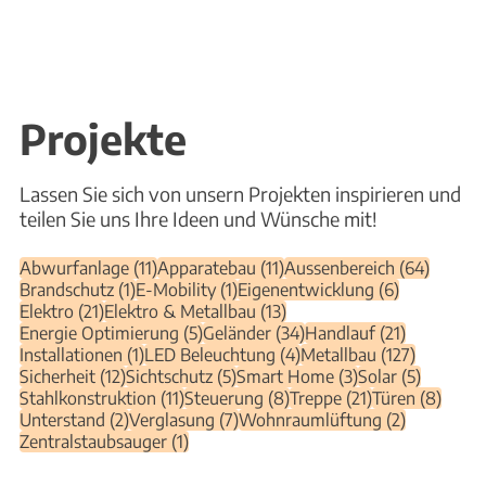
Projekte
Lassen Sie sich von unsern Projekten inspirieren und
teilen Sie uns Ihre Ideen und Wünsche mit!
11 Beiträge
11 Beiträge
64 Beit
Abwurfanlage
(11)
Apparatebau
(11)
Aussenbereich
(64)
1 Beitrag
1 Beitrag
6 Beiträge
Brandschutz
(1)
E-Mobility
(1)
Eigenentwicklung
(6)
21 Beiträge
13 Beiträge
Elektro
(21)
Elektro & Metallbau
(13)
5 Beiträge
34 Beiträge
21 Beiträg
Energie Optimierung
(5)
Geländer
(34)
Handlauf
(21)
1 Beitrag
4 Beiträge
127 Beitr
Installationen
(1)
LED Beleuchtung
(4)
Metallbau
(127)
12 Beiträge
5 Beiträge
3 Beiträge
5 Beiträ
Sicherheit
(12)
Sichtschutz
(5)
Smart Home
(3)
Solar
(5)
11 Beiträge
8 Beiträge
21 Beiträge
8 Bei
Stahlkonstruktion
(11)
Steuerung
(8)
Treppe
(21)
Türen
(8)
2 Beiträge
7 Beiträge
2 Beiträge
Unterstand
(2)
Verglasung
(7)
Wohnraumlüftung
(2)
1 Beitrag
Zentralstaubsauger
(1)