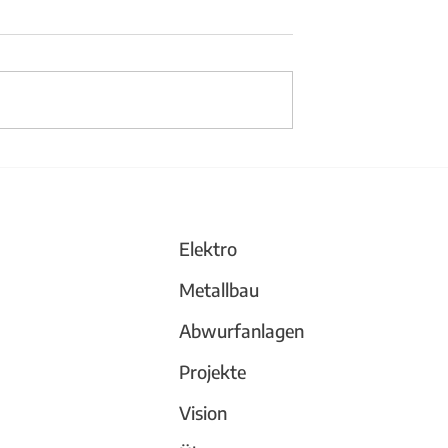
änder aus Stahl
Büchergestell und
Trennwand
Elektro
Metallbau
Abwurfanlagen
Projekte
Vision