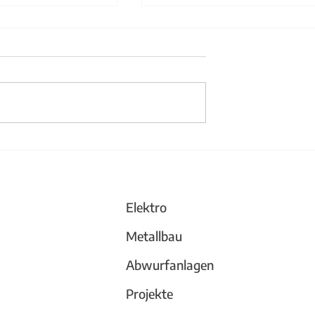
änder aus Stahl
Büchergestell und
Trennwand
Elektro
Metallbau
Abwurfanlagen
Projekte