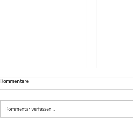
Kommentare
Kommentar verfassen...
Treppengel
Abwurfklappe bickel.swiss