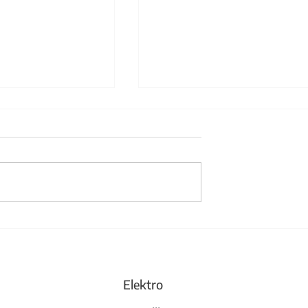
änder aus Stahl
Büchergestell und
Trennwand
Elektro