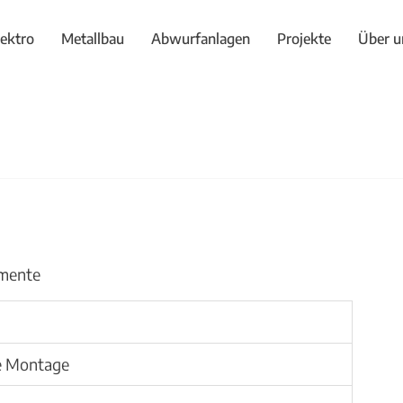
lektro
Metallbau
Abwurfanlagen
Projekte
Über u
emente
te Montage