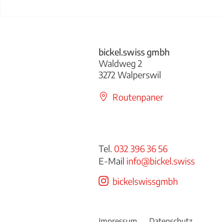
Treppengel
Abwurfklappe bickel.swiss
bickel.swiss gmbh
Waldweg 2
3272 Walperswil
Routenpaner
Tel.
032 396 36 56
E-Mail
info@bickel.swiss
bickelswissgmbh
Impressum
Datenschutz