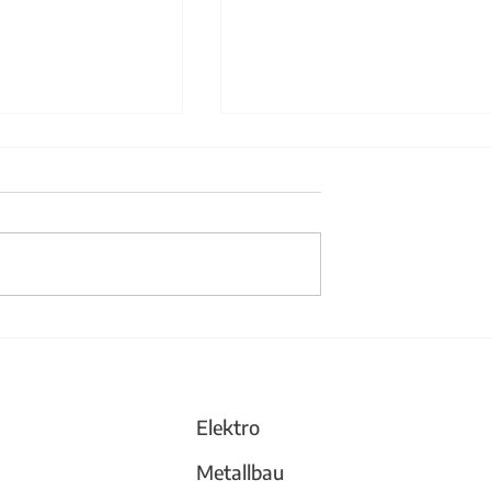
änder aus Stahl
Büchergestell und
Trennwand
Elektro
Metallbau